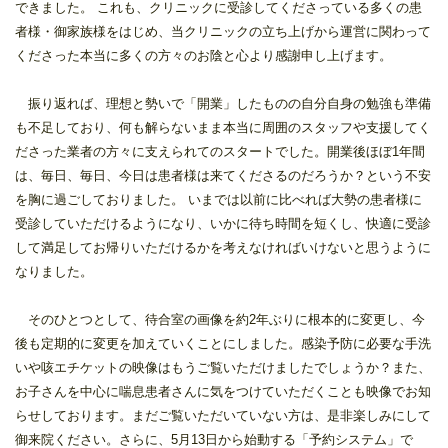
できました。 これも、クリニックに受診してくださっている多くの患
者様・御家族様をはじめ、当クリニックの立ち上げから運営に関わって
くださった本当に多くの方々のお陰と心より感謝申し上げます。
振り返れば、理想と勢いで「開業」したものの自分自身の勉強も準備
も不足しており、何も解らないまま本当に周囲のスタッフや支援してく
ださった業者の方々に支えられてのスタートでした。開業後ほぼ1年間
は、毎日、毎日、今日は患者様は来てくださるのだろうか？という不安
を胸に過ごしておりました。 いまでは以前に比べれば大勢の患者様に
受診していただけるようになり、いかに待ち時間を短くし、快適に受診
して満足してお帰りいただけるかを考えなければいけないと思うように
なりました。
そのひとつとして、待合室の画像を約2年ぶりに根本的に変更し、今
後も定期的に変更を加えていくことにしました。感染予防に必要な手洗
いや咳エチケットの映像はもうご覧いただけましたでしょうか？また、
お子さんを中心に喘息患者さんに気をつけていただくことも映像でお知
らせしております。まだご覧いただいていない方は、是非楽しみにして
御来院ください。さらに、5月13日から始動する「予約システム」で