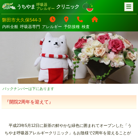
呼吸器
うちやま
クリニック
アレルギー
磐田市大久保544-3
内科全般
呼吸器専門
アレルギー
予防接種
検査
バックナンバーは下にあります
『開院2周年を迎えて』
平成23年5月12日に新茶の鮮やかな緑色に囲まれてオープンした「う
ちやま呼吸器アレルギークリニック」もお陰様で2周年を迎えることが