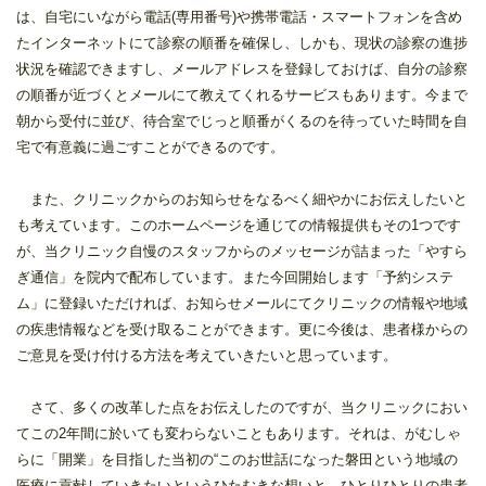
は、自宅にいながら電話(専用番号)や携帯電話・スマートフォンを含め
たインターネットにて診察の順番を確保し、しかも、現状の診察の進捗
状況を確認できますし、メールアドレスを登録しておけば、自分の診察
の順番が近づくとメールにて教えてくれるサービスもあります。今まで
朝から受付に並び、待合室でじっと順番がくるのを待っていた時間を自
宅で有意義に過ごすことができるのです。
また、クリニックからのお知らせをなるべく細やかにお伝えしたいと
も考えています。このホームページを通じての情報提供もその1つです
が、当クリニック自慢のスタッフからのメッセージが詰まった「やすら
ぎ通信」を院内で配布しています。また今回開始します「予約システ
ム」に登録いただければ、お知らせメールにてクリニックの情報や地域
の疾患情報などを受け取ることができます。更に今後は、患者様からの
ご意見を受け付ける方法を考えていきたいと思っています。
さて、多くの改革した点をお伝えしたのですが、当クリニックにおい
てこの2年間に於いても変わらないこともあります。それは、がむしゃ
らに「開業」を目指した当初の“このお世話になった磐田という地域の
医療に貢献していきたいというひたむきな想いと、ひとりひとりの患者