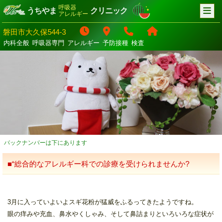
呼吸器
うちやま
クリニック
アレルギー
磐田市大久保544-3
内科全般
呼吸器専門
アレルギー
予防接種
検査
バックナンバーは下にあります
■“総合的なアレルギー科での診療を受けられませんか?
3月に入っていよいよスギ花粉が猛威をふるってきたようですね。
眼の痒みや充血、鼻水やくしゃみ、そして鼻詰まりといろいろな症状が