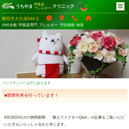
呼吸器
うちやま
クリニック
アレルギー
磐田市大久保544-3
内科全般
呼吸器専門
アレルギー
予防接種
検査
バックナンバーは下にあります
■禁煙外来を行っています！
9月20日付けの“静岡新聞 「教えてドクターQ&A」の記事をご覧いただ
いた方もいらっしゃるかと存じます。