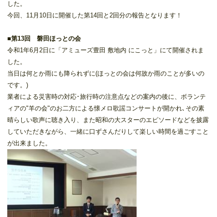
した。
今回、11月10日に開催した第14回と2回分の報告となります！
■
第13回 磐田ほっとの会
令和1年6月2日に「アミューズ豊田 敷地内 にこっと」にて開催されま
した。
当日は何とか雨にも降られずに(ほっとの会は何故か雨のことが多いの
です。)
業者による災害時の対応･旅行時の注意点などの案内の後に、ボランテ
ィアの"羊の会"のお二方による懐メロ歌謡コンサートが開かれ､その素
晴らしい歌声に聴き入り、また昭和の大スターのエピソードなどを披露
していただきながら、一緒に口ずさんだりして楽しい時間を過ごすこと
が出来ました。