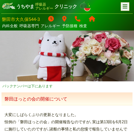
呼吸器
うちやま
クリニック
アレルギー
磐田市大久保544-3
内科全般
呼吸器専門
アレルギー
予防接種
検査
バックナンバーは下にあります
磐田ほっとの会の開催について
大変にしばらくぶりの更新となりました。
恒例の「磐田ほっとの会」の開催報告なのですが､実は第13回を6月2日
に施行していたのですが､諸般の事情と私の怠慢で報告していませんで