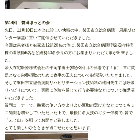
第14回 磐田ほっとの会
先日、11月10日に本当に珍しい快晴の中、磐田市立総合病院 周産期セ
ンター講堂に置いて開催させていただきました。
今回は患者様と御家族12組20名の他に､磐田市立総合病院呼吸器内科病
棟の看護師6名など総勢40名余りの方にお集まりいただく事が出来まし
た。
帝人在宅医療株式会社の平岡栄養士(確か3回目の登場です！)に、常に問
題となる栄養摂取のために食事の工夫について御講演いただきました。
そして磐田市立総合病院リハビリテーション技術科の櫻田先生には呼吸
リハビリについて、実際に体験を通じて行う必要性などについて御講演
いただきました。
質問コーナーで、酸素の使い方やよりよい運動の選び方などにつてもミ
ニ知識を増やしていただいた上で、最後に名人技のギター伴奏で､皆で
「ふじ山」を唄ってお開きと致しました。
とても楽しいひとときが過ごせたかと思います。