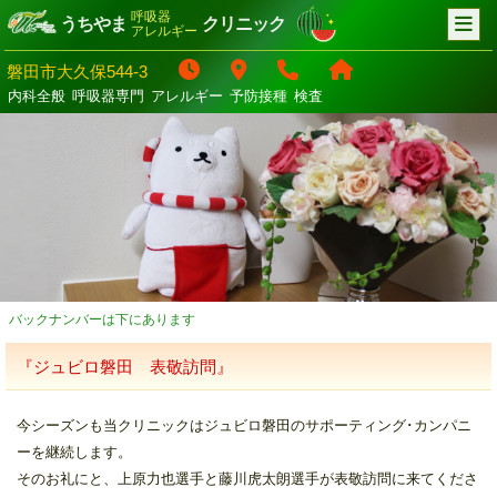
呼吸器
うちやま
クリニック
アレルギー
磐田市大久保544-3
内科全般
呼吸器専門
アレルギー
予防接種
検査
バックナンバーは下にあります
『ジュビロ磐田 表敬訪問』
今シーズンも当クリニックはジュビロ磐田のサポーティング･カンパニ
ーを継続します。
そのお礼にと、上原力也選手と藤川虎太朗選手が表敬訪問に来てくださ