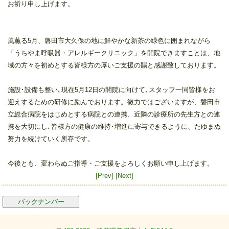
お祈り申し上げます。
風薫る5月、磐田市大久保の地に鮮やかな新茶の緑色に囲まれながら
「うちやま呼吸器・アレルギークリニック」を開院できますことは、地
域の方々を初めとする皆様方の厚いご支援の賜と感謝致しております。
施設･設備も整い､現在5月12日の開院に向けて､スタッフ一同皆様をお
迎えするための研修に励んでおります。微力ではございますが、磐田市
立総合病院をはじめとする病院との連携、近隣の診療所の先生方との連
携を大切にし､皆様方の健康の維持･増進に寄与できるように、たゆまぬ
努力を続けていく所存です。
今後とも、変わらぬご指導・ご支援をよろしくお願い申し上げます。
[Prev]
[Next]
バックナンバー