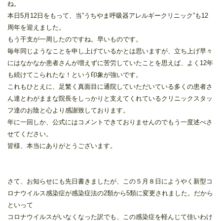
ね。
本日5月12日をもって、当”うちやま呼吸器アレルギークリニック”も12
周年を迎えました。
もう干支が一周したのですね。早いものです。
毎年同じようなことを申し上げているかとは思いますが、立ち上げ早々
にはなかなか患者さんが増えずに苦労していたことを思えば、よく12年
も続けてこられたな！という印象が強いです。
これもひとえに、足繁く真面目に通院していただいている多くの患者さ
ん達とわがままな院長をしっかりと支えてくれているクリニックスタッ
フ達のお陰と心より感謝致しております。
年に一回しか、公式にはコメントできておりませんのでもう一度述べさ
せてください。
皆様、本当にありがとうございます。
さて、お知らせにも先日書きましたが、この５月８日にようやく新型コ
ロナウイルス感染症が感染症法の2類から5類に変更されました。だから
といって
コロナウイルスがいなくなった訳でも、この感染症を軽んじて佳いわけ