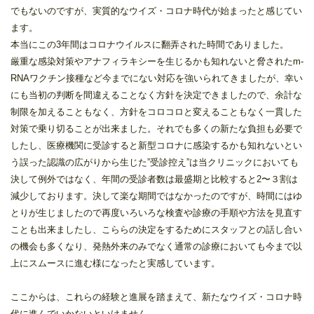
でもないのですが、実質的なウイズ・コロナ時代が始まったと感じてい
ます。
本当にこの3年間はコロナウイルスに翻弄された時間でありました。
厳重な感染対策やアナフィラキシーを生じるかも知れないと脅されたm-
RNAワクチン接種など今までにない対応を強いられてきましたが、幸い
にも当初の判断を間違えることなく方針を決定できましたので、余計な
制限を加えることもなく、方針をコロコロと変えることもなく一貫した
対策で乗り切ることが出来ました。それでも多くの新たな負担も必要で
したし、医療機関に受診すると新型コロナに感染するかも知れないとい
う誤った認識の広がりから生じた”受診控え”は当クリニックにおいても
決して例外ではなく、年間の受診者数は最盛期と比較すると2〜３割は
減少しております。決して楽な期間ではなかったのですが、時間にはゆ
とりが生じましたので再度いろいろな検査や診療の手順や方法を見直す
ことも出来ましたし、こららの決定をするためにスタッフとの話し合い
の機会も多くなり、発熱外来のみでなく通常の診療においても今まで以
上にスムースに進む様になったと実感しています。
ここからは、これらの経験と進展を踏まえて、新たなウイズ・コロナ時
代に進んでいかないといけません。