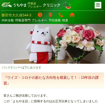
呼吸器
うちやま
クリニック
アレルギー
磐田市大久保544-3
内科全般
呼吸器専門
アレルギー
予防接種
検査
バックナンバーは下にあります
『ウイズ・コロナの新たな方向性を模索して！：13年目の課
題』
皆さんご無沙汰致しております。
この「よもやま話」に投稿するのはお正月以来となってしまいました