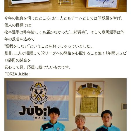
今年の抱負を伺ったところ､お二人ともチームとしてはJ1残留を挙げ、
個人の目標では
松本選手は昨年惜しくも届かなかった“二桁得点”、そして森岡選手は昨
年の反省を込めて
“怪我をしない”ということをおっしゃっていました。
是非､二人が活躍してJ2リーグへの降格を心配すること無く1年間ジュビ
ロ磐田の試合を
安心して見、応援し続けたいものです。
FORZA Jubilo！