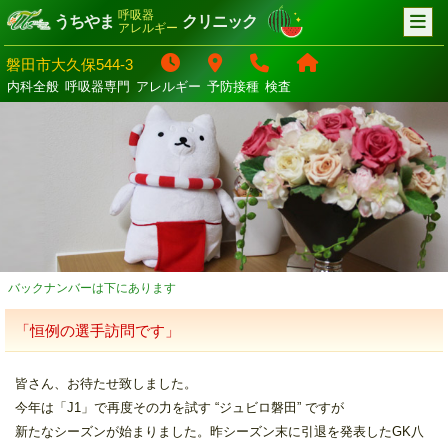
呼吸器
うちやま
クリニック
アレルギー
磐田市大久保544-3
内科全般
呼吸器専門
アレルギー
予防接種
検査
バックナンバーは下にあります
「恒例の選手訪問です」
皆さん、お待たせ致しました。
今年は「J1」で再度その力を試す “ジュビロ磐田” ですが
新たなシーズンが始まりました。昨シーズン末に引退を発表したGK八