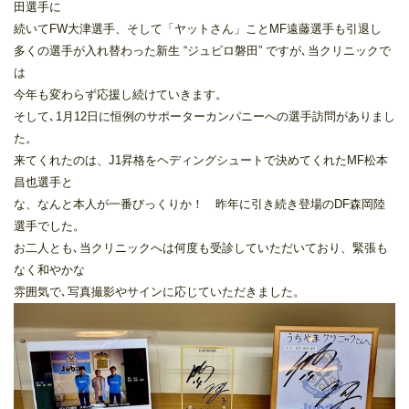
田選手に
続いてFW大津選手、そして「ヤットさん」ことMF遠藤選手も引退し
多くの選手が入れ替わった新生 “ジュビロ磐田” ですが､当クリニックで
は
今年も変わらず応援し続けていきます。
そして､1月12日に恒例のサポーターカンパニーへの選手訪問がありまし
た。
来てくれたのは、J1昇格をヘディングシュートで決めてくれたMF松本
昌也選手と
な、なんと本人が一番びっくりか！ 昨年に引き続き登場のDF森岡陸
選手でした。
お二人とも､当クリニックへは何度も受診していただいており、緊張も
なく和やかな
雰囲気で､写真撮影やサインに応じていただきました。