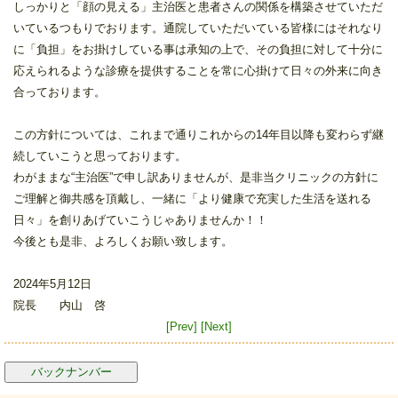
しっかりと「顔の見える」主治医と患者さんの関係を構築させていただ
いているつもりでおります。通院していただいている皆様にはそれなり
に「負担」をお掛けしている事は承知の上で、その負担に対して十分に
応えられるような診療を提供することを常に心掛けて日々の外来に向き
合っております。
この方針については、これまで通りこれからの14年目以降も変わらず継
続していこうと思っております。
わがままな“主治医”で申し訳ありませんが、是非当クリニックの方針に
ご理解と御共感を頂戴し、一緒に「より健康で充実した生活を送れる
日々」を創りあげていこうじゃありませんか！！
今後とも是非、よろしくお願い致します。
2024年5月12日
院長 内山 啓
[Prev]
[Next]
バックナンバー