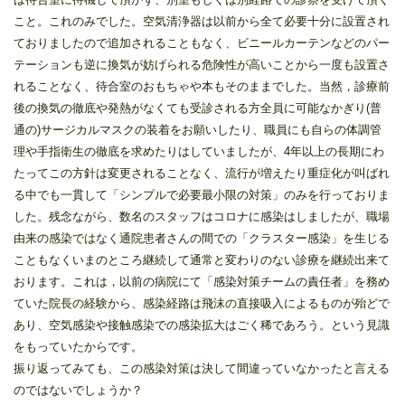
こと。これのみでした。空気清浄器は以前から全て必要十分に設置され
ておりましたので追加されることもなく、ビニールカーテンなどのパー
テーションも逆に換気が妨げられる危険性が高いことから一度も設置さ
れることなく、待合室のおもちゃや本もそのままでした。当然，診療前
後の換気の徹底や発熱がなくても受診される方全員に可能なかぎり(普
通の)サージカルマスクの装着をお願いしたり、職員にも自らの体調管
理や手指衛生の徹底を求めたりはしていましたが、4年以上の長期にわ
たってこの方針は変更されることなく、流行が増えたり重症化が叫ばれ
る中でも一貫して「シンプルで必要最小限の対策」のみを行っておりま
した。残念ながら、数名のスタッフはコロナに感染はしましたが、職場
由来の感染ではなく通院患者さんの間での「クラスター感染」を生じる
こともなくいまのところ継続して通常と変わりのない診療を継続出来て
おります。これは，以前の病院にて「感染対策チームの責任者」を務め
ていた院長の経験から、感染経路は飛沫の直接吸入によるものが殆どで
あり、空気感染や接触感染での感染拡大はごく稀であろう。という見識
をもっていたからです。
振り返ってみても、この感染対策は決して間違っていなかったと言える
のではないでしょうか？