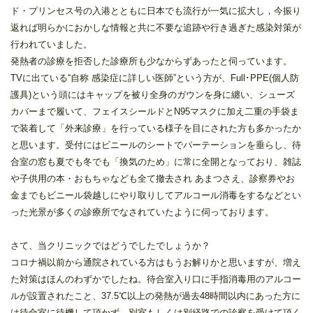
ド・プリンセス号の入港とともに日本でも流行が一気に拡大し，今振り
返れば明らかにおかしな情報と共に不要な追跡や行き過ぎた感染対策が
行われていました。
発熱者の診療を拒否した診療所も少なからずあったと伺っています。
TVに出ている“自称 感染症に詳しい医師”という方が、Full･PPE(個人防
護具)という頭にはキャップを被り全身のガウンを身に纏い、シューズ
カバーまで履いて、フェイスシールドとN95マスクに加え二重の手袋ま
で装着して「外来診療」を行っている様子を目にされた方も多かったか
と思います。受付にはビニールのシートでパーテーションを垂らし、待
合室の窓も夏でも冬でも「換気のため」に常に全開となっており、雑誌
や子供用の本・おもちゃなども全て撤去され あまつさえ、診察券やお
金までもビニール袋越しにやり取りしてアルコール消毒をするなどとい
った光景が多くの診療所でなされていたように伺っております。
さて、当クリニックではどうでしたでしょうか？
コロナ禍以前から通院されている方はもうお解りかと思いますが、増え
た対策はほんのわずかでしたね。待合室入り口に手指消毒用のアルコー
ルが設置されたこと、37.5℃以上の発熱が過去48時間以内にあった方に
は待合室に待機して頂かず、別室もしくは別経路での診察を受けて頂く