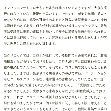
インフルエンザもコロナもまだ多少は残っているようですが、大きな流
行にはなっていない状況かと思います。それでも、感染を無闇に拡大さ
せないためには、感染の可能性のある方と通常の通院患者さんとの接触
は避けるべきであり、何も特別な加算がない状況になった今でも、発熱
者は受診前に事前の連絡をお願いして安全に適確な診療が受けられるよ
うに対策は継続しております。ご迷惑をおかけする場合もありますが何
卒ご理解とご協力をお願い致します。
当クリニックでは、コロナが流行している期間でも必要であれば「肺機
能検査」なども行っておりましたし、コロナ流行前とほぼ変わらない診
療を継続してきたつもりです。それでも、コロナ禍で変わったこともあ
りました。まずは、受診される患者さんの減少ですね。パーテーション
もビニールスクリーンもない通常通りの診療を行っていたことで、逆
に“不安”を感じて避けられたのかも知れませんし、「受診控え」のため
かも知れませんが、受診される患者さんが総じて2割程度減少しており
ます。これは、クリニックの運営上はなかなか厳しいことでしたが、以
前にも述べましたがその分、個々の診療に関して詳しく診て考えること
ができたというメリットもありました。そんな中、他院の発熱外来等の