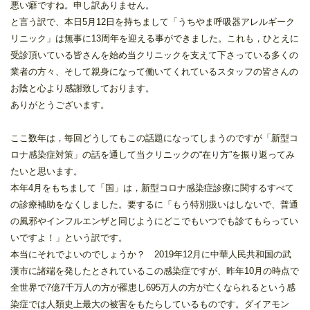
悪い癖ですね。申し訳ありません。
と言う訳で、本日5月12日を持ちまして「うちやま呼吸器アレルギーク
リニック」は無事に13周年を迎える事ができました。これも，ひとえに
受診頂いている皆さんを始め当クリニックを支えて下さっている多くの
業者の方々、そして親身になって働いてくれているスタッフの皆さんの
お陰と心より感謝致しております。
ありがとうございます。
ここ数年は，毎回どうしてもこの話題になってしまうのですが「新型コ
ロナ感染症対策」の話を通して当クリニックの“在り方”を振り返ってみ
たいと思います。
本年4月をもちまして「国」は，新型コロナ感染症診療に関するすべて
の診療補助をなくしました。要するに「もう特別扱いはしないで、普通
の風邪やインフルエンザと同じようにどこでもいつでも診てもらってい
いですよ！」という訳です。
本当にそれでよいのでしょうか？ 2019年12月に中華人民共和国の武
漢市に諸端を発したとされているこの感染症ですが、昨年10月の時点で
全世界で7億7千万人の方が罹患し695万人の方が亡くなられるという感
染症では人類史上最大の被害をもたらしているものです。ダイアモン