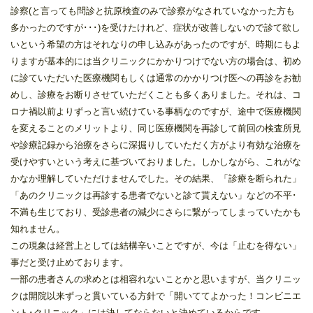
診察(と言っても問診と抗原検査のみで診察がなされていなかった方も
多かったのですが･･･)を受けたけれど、症状が改善しないので診て欲し
いという希望の方はそれなりの申し込みがあったのですが、時期にもよ
りますが基本的には当クリニックにかかりつけでない方の場合は、初め
に診ていただいた医療機関もしくは通常のかかりつけ医への再診をお勧
めし、診療をお断りさせていただくことも多くありました。それは、コ
ロナ禍以前よりずっと言い続けている事柄なのですが、途中で医療機関
を変えることのメリットより、同じ医療機関を再診して前回の検査所見
や診療記録から治療をさらに深掘りしていただく方がより有効な治療を
受けやすいという考えに基づいておりました。しかしながら、これがな
かなか理解していただけませんでした。その結果、「診療を断られた」
「あのクリニックは再診する患者でないと診て貰えない」などの不平･
不満も生じており、受診患者の減少にさらに繋がってしまっていたかも
知れません。
この現象は経営上としては結構辛いことですが、今は「止むを得ない」
事だと受け止めております。
一部の患者さんの求めとは相容れないことかと思いますが、当クリニッ
クは開院以来ずっと貫いている方針で「開いててよかった！コンビニエ
ント･クリニック」には決してならないと決めているからです。