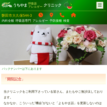
呼吸器
うちやま
クリニック
アレルギー
磐田市大久保544-3
内科全般
呼吸器専門
アレルギー
予防接種
検査
バックナンバーは下にあります
「開院記念」
当クリニックをご利用下さっている皆さん、またもやご無沙汰しており
ます。
なかなか、こういった“機会”がないと「よもやま話」を更新しないのは