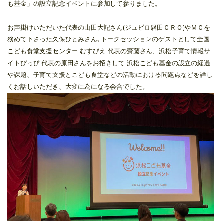
も基金」の設立記念イベントに参加して参りました。
お声掛けいただいた代表の山田大記さん(ジュビロ磐田ＣＲＯ)やＭＣを
務めて下さった久保ひとみさん､トークセッションのゲストとして全国
こども食堂支援センター むすびえ 代表の齋藤さん、浜松子育て情報サ
イトぴっぴ 代表の原田さんをお招きして 浜松こども基金の設立の経過
や課題、子育て支援とこども食堂などの活動における問題点などを詳し
くお話しいただき、大変に為になる会合でした。