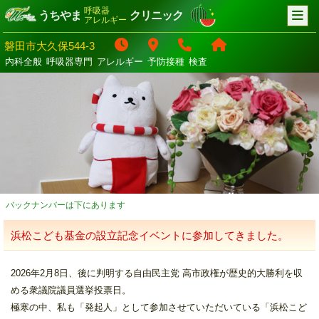
呼吸器
うちやま
クリニック
アレルギー
磐田市大久保544-3
内科全般
呼吸器専門
アレルギー
予防接種
検査
バックナンバーは下にあります
浜松こども基金の設立記念イベントに参加してきました。
2026年2月8日、後に判明する自由民主党 高市政権が歴史的大勝利を収
める衆議院議員選挙投票日。
極寒の中、私も「発起人」として参加させていただいている「浜松こど